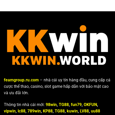
feamgroup.ru.com
– nhà cái uy tín hàng đầu, cung cấp cá
cược thể thao, casino, slot game hấp dẫn với bảo mật cao
và ưu đãi lớn.
Thông tin nhà cái mới:
98win
,
TG88
,
fun79
,
OKFUN
,
vipwin
,
lc88
,
789win
,
KP88
,
TG88
,
kuwin
,
LV88
,
uu88