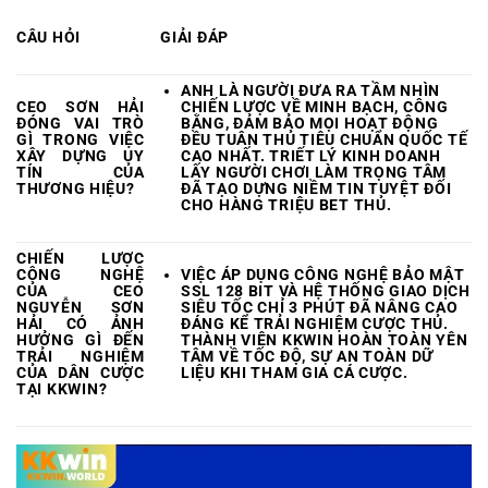
CÂU HỎI
GIẢI ĐÁP
ANH LÀ NGƯỜI ĐƯA RA TẦM NHÌN
CEO SƠN HẢI
CHIẾN LƯỢC VỀ MINH BẠCH, CÔNG
ĐÓNG VAI TRÒ
BẰNG, ĐẢM BẢO MỌI HOẠT ĐỘNG
GÌ TRONG VIỆC
ĐỀU TUÂN THỦ TIÊU CHUẨN QUỐC TẾ
XÂY DỰNG UY
CAO NHẤT. TRIẾT LÝ KINH DOANH
TÍN CỦA
LẤY NGƯỜI CHƠI LÀM TRỌNG TÂM
THƯƠNG HIỆU?
ĐÃ TẠO DỰNG NIỀM TIN TUYỆT ĐỐI
CHO HÀNG TRIỆU BET THỦ.
CHIẾN LƯỢC
CÔNG NGHỆ
VIỆC ÁP DỤNG CÔNG NGHỆ BẢO MẬT
CỦA CEO
SSL 128 BIT VÀ HỆ THỐNG GIAO DỊCH
NGUYỄN SƠN
SIÊU TỐC CHỈ 3 PHÚT ĐÃ NÂNG CAO
HẢI CÓ ẢNH
ĐÁNG KỂ TRẢI NGHIỆM CƯỢC THỦ.
HƯỞNG GÌ ĐẾN
THÀNH VIÊN
KKWIN
HOÀN TOÀN YÊN
TRẢI NGHIỆM
TÂM VỀ TỐC ĐỘ, SỰ AN TOÀN DỮ
CỦA DÂN CƯỢC
LIỆU KHI THAM GIA CÁ CƯỢC.
TẠI
KKWIN
?