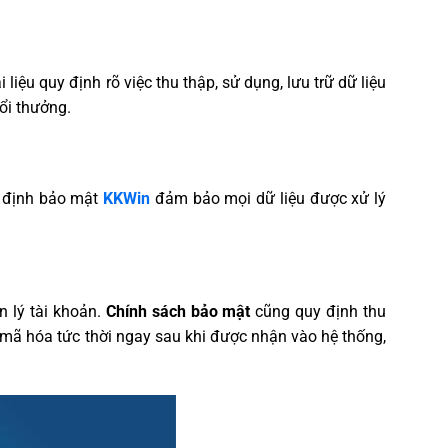
liệu quy định rõ việc thu thập, sử dụng, lưu trữ dữ liệu
ổi thưởng.
y định bảo mật
KKWin
đảm bảo mọi dữ liệu được xử lý
n lý tài khoản.
Chính sách bảo mật
cũng quy định thu
c mã hóa tức thời ngay sau khi được nhận vào hệ thống,