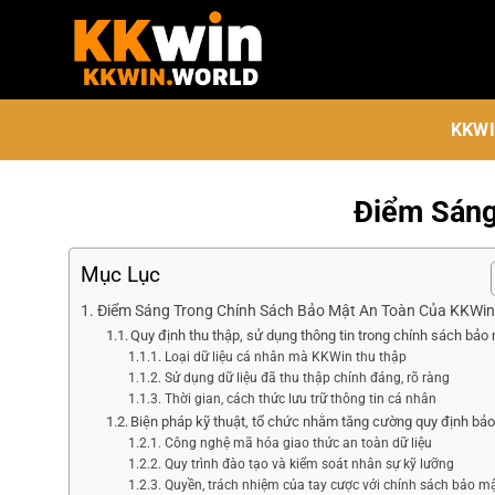
KKW
Điểm Sáng
Mục Lục
Điểm Sáng Trong Chính Sách Bảo Mật An Toàn Của KKWin
Quy định thu thập, sử dụng thông tin trong chính sách bảo
Loại dữ liệu cá nhân mà KKWin thu thập
Sử dụng dữ liệu đã thu thập chính đáng, rõ ràng
Thời gian, cách thức lưu trữ thông tin cá nhân
Biện pháp kỹ thuật, tổ chức nhằm tăng cường quy định bả
Công nghệ mã hóa giao thức an toàn dữ liệu
Quy trình đào tạo và kiểm soát nhân sự kỹ lưỡng
Quyền, trách nhiệm của tay cược với chính sách bảo m