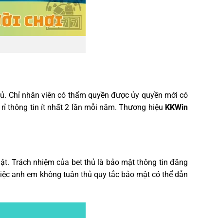
 thủ. Chỉ nhân viên có thẩm quyền được ủy quyền mới có
ỉ thông tin ít nhất 2 lần mỗi năm. Thương hiệu
KKWin
ật. Trách nhiệm của bet thủ là bảo mật thông tin đăng
. Việc anh em không tuân thủ quy tắc bảo mật có thể dẫn