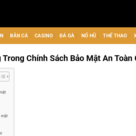
IN
BẮN CÁ
CASINO
ĐÁ GÀ
NỔ HŨ
THỂ THAO
 Trong Chính Sách Bảo Mật An Toàn
 mật
o mật
ật