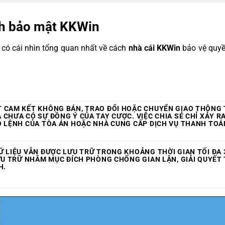
ch bảo mật KKWin
có cái nhìn tổng quan nhất về cách
nhà cái KKWin
bảo vệ quyền
T
CAM KẾT KHÔNG BÁN, TRAO ĐỔI HOẶC CHUYỂN GIAO THÔNG T
 CHƯA CÓ SỰ ĐỒNG Ý CỦA TAY CƯỢC. VIỆC CHIA SẺ CHỈ XẢY
O LỆNH CỦA TÒA ÁN HOẶC NHÀ CUNG CẤP DỊCH VỤ THANH TOÁ
Ữ LIỆU VẪN ĐƯỢC LƯU TRỮ TRONG KHOẢNG THỜI GIAN TỐI ĐA 
LƯU TRỮ NHẰM MỤC ĐÍCH PHÒNG CHỐNG GIAN LẬN, GIẢI QUYẾT
H.