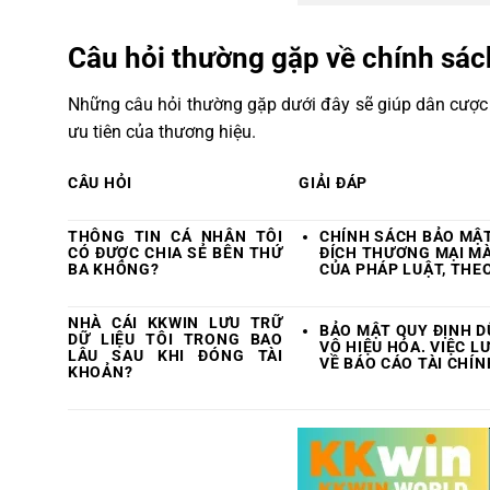
Câu hỏi thường gặp về chính sá
Những câu hỏi thường gặp dưới đây sẽ giúp dân cược 
ưu tiên của thương hiệu.
CÂU HỎI
GIẢI ĐÁP
THÔNG TIN CÁ NHÂN TÔI
CHÍNH SÁCH BẢO MẬ
CÓ ĐƯỢC CHIA SẺ BÊN THỨ
ĐÍCH THƯƠNG MẠI MÀ
BA KHÔNG?
CỦA PHÁP LUẬT, THE
NHÀ CÁI KKWIN
LƯU TRỮ
BẢO MẬT QUY ĐỊNH D
DỮ LIỆU TÔI TRONG BAO
VÔ HIỆU HÓA. VIỆC 
LÂU SAU KHI ĐÓNG TÀI
VỀ BÁO CÁO TÀI CHÍN
KHOẢN?