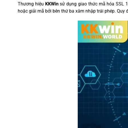
Thương hiệu
KKWin
sử dụng giao thức mã hóa SSL 128
hoặc giải mã bởi bên thứ ba xâm nhập trái phép. Quy 