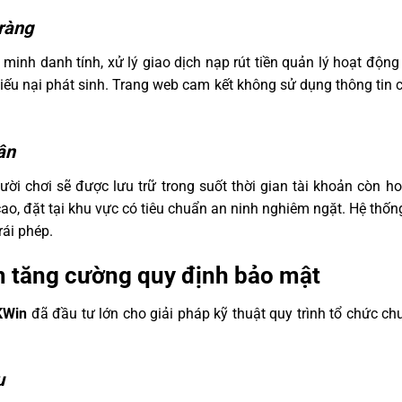
 ràng
minh danh tính, xử lý giao dịch nạp rút tiền quản lý hoạt độn
khiếu nại phát sinh. Trang web cam kết không sử dụng thông t
ân
ời chơi sẽ được lưu trữ trong suốt thời gian tài khoản còn h
ao, đặt tại khu vực có tiêu chuẩn an ninh nghiêm ngặt. Hệ th
rái phép.
m tăng cường quy định bảo mật
KWin
đã đầu tư lớn cho giải pháp kỹ thuật quy trình tổ chức c
u