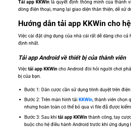
Tải app KKWin
là quyết định thông minh của thành vi
dòng điện thoại, mang lại giao diện thân thiện, dễ sử 
Hướng dẫn tải app KKWin cho hệ
Việc cài đặt ứng dụng của nhà cái rất dễ dàng cho cả
định nhất.
Tải app Android về thiết bị của thành viên
Việc
tải app KKWin
cho Android đòi hỏi người chơi phải
bị của bạn.
Bước 1: Dân cược cần sử dụng trình duyệt trên điện 
Bước 2: Trên màn hình tải
KKWin
, thành viên chọn 
nhưng hoàn toàn có thể bỏ qua vì file đã được kiể
Bước 3: Sau khi
tải app KKWin
thành công, tay cược
buộc cho hệ điều hành Android trước khi ứng dụng ho