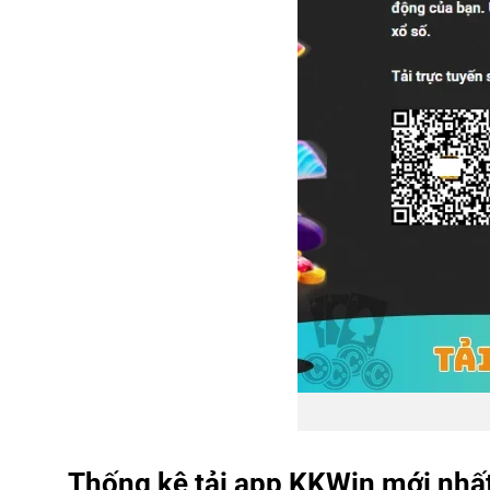
Thống kê tải app KKWin mới nhất 