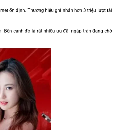
ernet ổn định. Thương hiệu ghi nhận hơn 3 triệu lượt tải
n. Bên cạnh đó là rất nhiều ưu đãi ngập tràn đang chờ