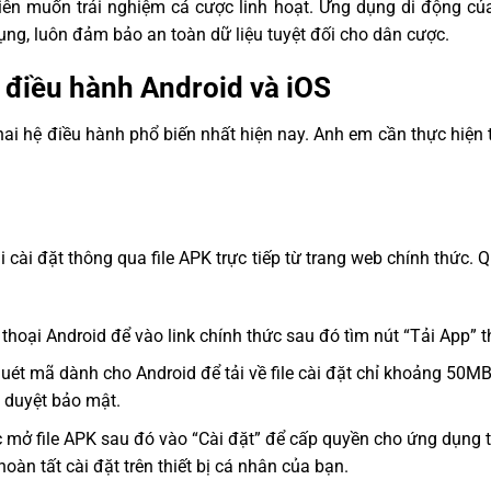
ên muốn trải nghiệm cá cược linh hoạt. Ứng dụng di động của 
dụng, luôn đảm bảo an toàn dữ liệu tuyệt đối cho dân cược.
 điều hành Android và iOS
 hai hệ điều hành phổ biến nhất hiện nay. Anh em cần thực hiệ
 cài đặt thông qua file APK trực tiếp từ trang web chính thức. 
thoại Android để vào link chính thức sau đó tìm nút “Tải App” 
quét mã dành cho Android để tải về file cài đặt chỉ khoảng 50MB
m duyệt bảo mật.
 mở file APK sau đó vào “Cài đặt” để cấp quyền cho ứng dụng t
àn tất cài đặt trên thiết bị cá nhân của bạn.