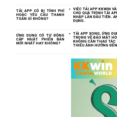
VIỆC
TẢI APP KKWIN
VÀ
TẢI APP CÓ BỊ TÍNH PHÍ
CHO QUÁ TRÌNH TẢI AP
HOẶC YÊU CẦU THANH
NHẬP LẦN ĐẦU TIÊN. A
TOÁN GÌ KHÔNG?
DỤNG.
TẢI APP XONG, ỨNG DỤ
ỨNG DỤNG CÓ TỰ ĐỘNG
TRỌNG VỀ BẢO MẬT HO
CẬP NHẬT PHIÊN BẢN
KHÔNG CẦN THAO TÁC
MỚI NHẤT HAY KHÔNG?
THIỂU ẢNH HƯỞNG ĐẾN