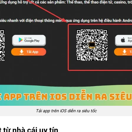
Tải app trên iOS diễn ra siêu tốc
từ nhà cái uy tín