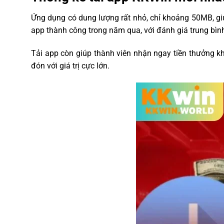
Ứng dụng có dung lượng rất nhỏ, chỉ khoảng 50MB, giú
app thành công trong năm qua, với đánh giá trung bình
Tải app còn giúp thành viên nhận ngay tiền thưởng kh
đón với giá trị cực lớn.