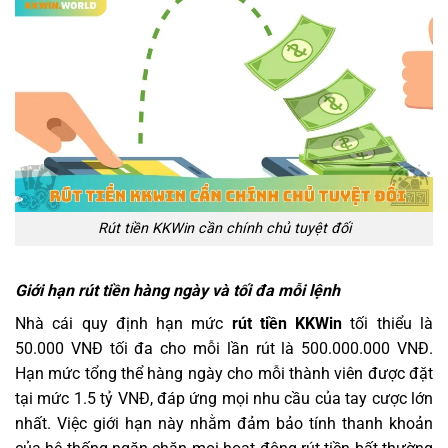
Rút tiền KKWin cần chính chủ tuyệt đối
Giới hạn rút tiền hàng ngày và tối đa mỗi lệnh
Nhà cái quy định hạn mức
rút tiền KKWin
tối thiểu là
50.000 VNĐ tối đa cho mỗi lần rút là 500.000.000 VNĐ.
Hạn mức tổng thể hàng ngày cho mỗi thành viên được đặt
tại mức 1.5 tỷ VNĐ, đáp ứng mọi nhu cầu của tay cược lớn
nhất. Việc giới hạn này nhằm đảm bảo tính thanh khoản