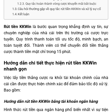
Quy tắc hoàn thành vòng cược khuyến mãi bắt buộc
Câu hỏi thường gặp về quy tắc rút tiền KKWin và xử lý sự cố
Kết luận
Rút tiền KKWin
là bước quan trọng khẳng định uy tín, sự
chuyên nghiệp của nhà cái trên thị trường cá cược trực
tuyến. Quy trình thanh toán tối ưu tốc độ, minh bạch, an
toàn tuyệt đối. Thành viên có thể chuyển đổi tiền thắng
cược thành tiền mặt chỉ trong 15 phút.
Hướng dẫn chi tiết thực hiện rút tiền KKWin
nhanh gọn
Việc lấy tiền thắng cược ra khỏi tài khoản chính của nhà
cái cần được thực hiện chính xác để đảm bảo tốc độ xử lý.
Bao gồm:
Hướng dẫn rút tiền KKWin bằng tài khoản ngân hàng
Hình thức rút tiền qua ngân hàng phổ biến nhất vì sự tiện