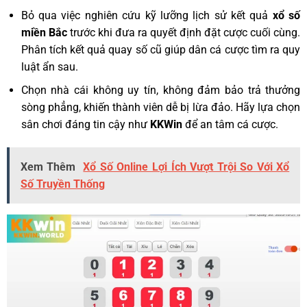
Bỏ qua việc nghiên cứu kỹ lưỡng lịch sử kết quả
xổ số
miền Bắc
trước khi đưa ra quyết định đặt cược cuối cùng.
Phân tích kết quả quay số cũ giúp dân cá cược tìm ra quy
luật ẩn sau.
Chọn nhà cái không uy tín, không đảm bảo trả thưởng
sòng phẳng, khiến thành viên dễ bị lừa đảo. Hãy lựa chọn
sân chơi đáng tin cậy như
KKWin
để an tâm cá cược.
Xem Thêm
Xổ Số Online Lợi Ích Vượt Trội So Với Xổ
Số Truyền Thống