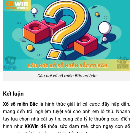
Câu hỏi xổ số miền Bắc cơ bản
Kết luận
Xổ số miền Bắc
là hình thức giải trí cá cược đầy hấp dẫn,
mang đến trải nghiệm tuyệt vời cho anh em lô thủ. Nhanh
tay lựa chọn nhà cái uy tín, cung cấp tỷ lệ thưởng cao, điển
hình như
KKWin
để thỏa sức đam mê, chọn ngay con số