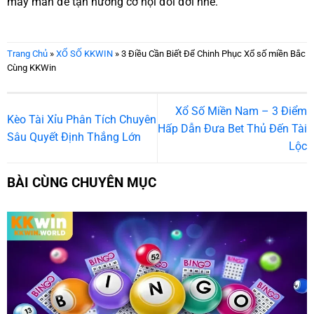
may mắn để tận hưởng cơ hội đổi đời nhé.
Trang Chủ
»
XỔ SỐ KKWIN
»
3 Điều Cần Biết Để Chinh Phục Xổ số miền Bắc
Cùng KKWin
Xổ Số Miền Nam – 3 Điểm
Kèo Tài Xỉu Phân Tích Chuyên
Hấp Dẫn Đưa Bet Thủ Đến Tài
Sâu Quyết Định Thắng Lớn
Lộc
BÀI CÙNG CHUYÊN MỤC