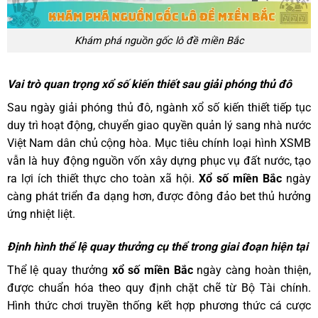
Khám phá nguồn gốc lô đề miền Bắc
Vai trò quan trọng xổ số kiến thiết sau giải phóng thủ đô
Sau ngày giải phóng thủ đô, ngành xổ số kiến thiết tiếp tục
duy trì hoạt động, chuyển giao quyền quản lý sang nhà nước
Việt Nam dân chủ cộng hòa. Mục tiêu chính loại hình XSMB
vẫn là huy động nguồn vốn xây dựng phục vụ đất nước, tạo
ra lợi ích thiết thực cho toàn xã hội.
Xổ số miền Bắc
ngày
càng phát triển đa dạng hơn, được đông đảo bet thủ hưởng
ứng nhiệt liệt.
Định hình thể lệ quay thưởng cụ thể trong giai đoạn hiện tại
Thể lệ quay thưởng
xổ số miền Bắc
ngày càng hoàn thiện,
được chuẩn hóa theo quy định chặt chẽ từ Bộ Tài chính.
Hình thức chơi truyền thống kết hợp phương thức cá cược