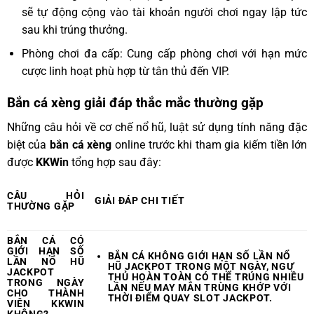
sẽ tự động cộng vào tài khoản người chơi ngay lập tức
sau khi trúng thưởng.
Phòng chơi đa cấp: Cung cấp phòng chơi với hạn mức
cược linh hoạt phù hợp từ tân thủ đến VIP.
Bắn cá xèng giải đáp thắc mắc thường gặp
Những câu hỏi về cơ chế nổ hũ, luật sử dụng tính năng đặc
biệt của
bắn cá xèng
online trước khi tham gia kiếm tiền lớn
được
KKWin
tổng hợp sau đây:
CÂU HỎI
GIẢI ĐÁP CHI TIẾT
THƯỜNG GẶP
BẮN CÁ CÓ
GIỚI HẠN SỐ
BẮN CÁ KHÔNG GIỚI HẠN SỐ LẦN NỔ
LẦN NỔ HŨ
HŨ JACKPOT TRONG MỘT NGÀY, NGƯ
JACKPOT
THỦ HOÀN TOÀN CÓ THỂ TRÚNG NHIỀU
TRONG NGÀY
LẦN NẾU MAY MẮN TRÙNG KHỚP VỚI
CHO THÀNH
THỜI ĐIỂM QUAY SLOT JACKPOT.
VIÊN
KKWIN