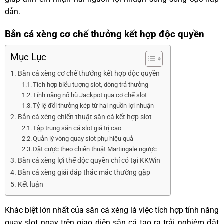
dẫn.
Bắn cá xèng cơ chế thưởng kết hợp độc quyền
Mục Lục
Bắn cá xèng cơ chế thưởng kết hợp độc quyền
Tích hợp biểu tượng slot, dòng trả thưởng
Tính năng nổ hũ Jackpot qua cơ chế slot
Tỷ lệ đổi thưởng kép từ hai nguồn lợi nhuận
Bắn cá xèng chiến thuật săn cá kết hợp slot
Tập trung săn cá slot giá trị cao
Quản lý vòng quay slot phụ hiệu quả
Đặt cược theo chiến thuật Martingale ngược
Bắn cá xèng lợi thế độc quyền chỉ có tại KKWin
Bắn cá xèng giải đáp thắc mắc thường gặp
Kết luận
Khác biệt lớn nhất của săn cá xèng là việc tích hợp tính năng
quay slot ngay trên giao diện săn cá tạo ra trải nghiệm đặt