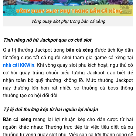
Vòng quay slot phụ trong bắn cá xèng
Tính năng nổ hũ Jackpot qua cơ chế slot
Giá trị thưởng Jackpot trong
bắn cá xèng
được tích lũy dần
từ tổng cược tất cả người chơi tham gia game cá xèng tại
nhà cái KKWin
. Khi vòng quay slot phụ kích hoạt, ngư thủ có
cơ hội quay trúng chuỗi biểu tượng Jackpot đặc biệt để
nhận toàn bộ quỹ thưởng khổng lồ. Mức thưởng Jackpot
này thường lớn hơn rất nhiều so thưởng cá boss thông
thường tạo cơ hội đổi đời.
Tỷ lệ đổi thưởng kép từ hai nguồn lợi nhuận
Bắn cá xèng
mang lại lợi nhuận kép cho dân cược từ hai
nguồn khác nhau: Thưởng trực tiếp từ việc tiêu diệt cá xu
thưởng từ vòng quay slot phụ. Việc săn cá lớn thành công sẽ