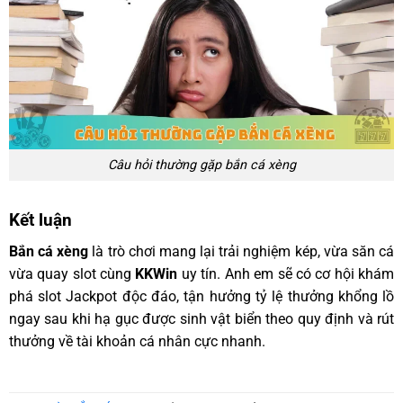
Câu hỏi thường gặp bắn cá xèng
Kết luận
Bắn cá xèng
là trò chơi mang lại trải nghiệm kép, vừa săn cá
vừa quay slot cùng
KKWin
uy tín. Anh em sẽ có cơ hội khám
phá slot Jackpot độc đáo, tận hưởng tỷ lệ thưởng khổng lồ
ngay sau khi hạ gục được sinh vật biển theo quy định và rút
thưởng về tài khoản cá nhân cực nhanh.