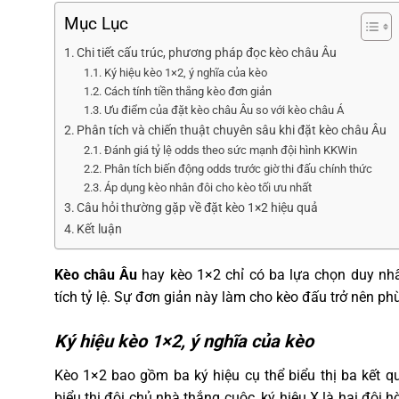
Mục Lục
Chi tiết cấu trúc, phương pháp đọc kèo châu Âu
Ký hiệu kèo 1×2, ý nghĩa của kèo
Cách tính tiền thắng kèo đơn giản
Ưu điểm của đặt kèo châu Âu so với kèo châu Á
Phân tích và chiến thuật chuyên sâu khi đặt kèo châu Âu
Đánh giá tỷ lệ odds theo sức mạnh đội hình KKWin
Phân tích biến động odds trước giờ thi đấu chính thức
Áp dụng kèo nhân đôi cho kèo tối ưu nhất
Câu hỏi thường gặp về đặt kèo 1×2 hiệu quả
Kết luận
Kèo châu Âu
hay kèo 1×2 chỉ có ba lựa chọn duy nhất
tích tỷ lệ. Sự đơn giản này làm cho kèo đấu trở nên ph
Ký hiệu kèo 1×2, ý nghĩa của kèo
Kèo 1×2 bao gồm ba ký hiệu cụ thể biểu thị ba kết 
biểu thị đội chủ nhà thắng cuộc, ký hiệu X là hai đội 