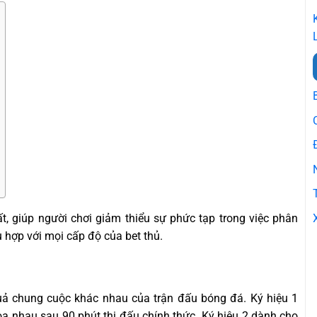
, giúp người chơi giảm thiểu sự phức tạp trong việc phân
ù hợp với mọi cấp độ của bet thủ.
quả chung cuộc khác nhau của trận đấu bóng đá. Ký hiệu 1
hòa nhau sau 90 phút thi đấu chính thức. Ký hiệu 2 dành cho