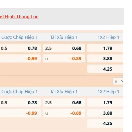
ết Định Thắng Lớn