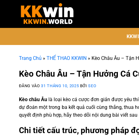
KKW
Trang Chủ
»
THỂ THAO KKWIN
»
Kèo Châu Âu – Tận H
Kèo Châu Âu – Tận Hưởng Cá C
ĐĂNG VÀO
31 THÁNG 10, 2025
BỞI
SEO
Kèo châu Âu
là loại kèo cá cược đơn giản được yêu thí
dự đoán một trong ba kết quả cuối cùng thắng, thua 
quyết định phù hợp, hãy theo dõi nội dung bài viết sau 
Chi tiết cấu trúc, phương pháp 