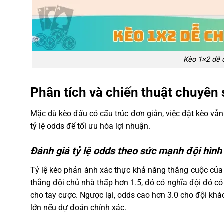
Kèo 1×2 dễ 
Phân tích và chiến thuật chuyên 
Mặc dù kèo đấu có cấu trúc đơn giản, việc đặt kèo vẫn 
tỷ lệ odds để tối ưu hóa lợi nhuận.
Đánh giá tỷ lệ odds theo sức mạnh đội hìn
Tỷ lệ kèo phản ánh xác thực khả năng thắng cuộc của 
thắng đội chủ nhà thấp hơn 1.5, đó có nghĩa đội đó có 
cho tay cược. Ngược lại, odds cao hơn 3.0 cho đội khá
lớn nếu dự đoán chính xác.