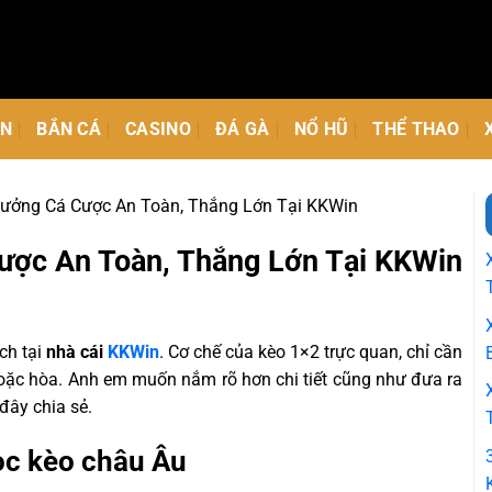
IN
BẮN CÁ
CASINO
ĐÁ GÀ
NỔ HŨ
THỂ THAO
ưởng Cá Cược An Toàn, Thắng Lớn Tại KKWin
ược An Toàn, Thắng Lớn Tại KKWin
ch tại
nhà cái
KKWin
. Cơ chế của kèo 1×2 trực quan, chỉ cần
hoặc hòa. Anh em muốn nắm rõ hơn chi tiết cũng như đưa ra
đây chia sẻ.
đọc kèo châu Âu